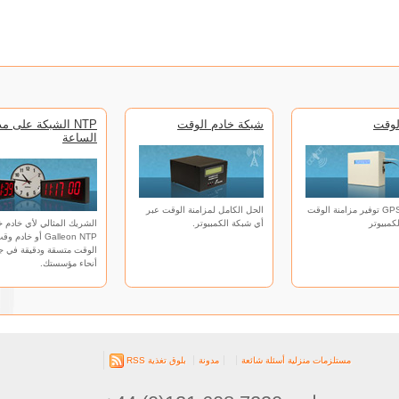
لوقت
شبكة خادم الوقت
NTP الشبكة على مد
الساعة
الساعة GPS توفير مزامنة الوقت
الحل الكامل لمزامنة الوقت عبر
كمبيوتر
أي شبكة الكمبيوتر.
الشريك المثالي لأي خادم خ
Galleon NTP أو خا
الوقت متسقة ودقيقة في ج
أنحاء مؤسستك.
مستلزمات منزلية
أسئلة شائعة
مدونة
بلوق تغذية RSS