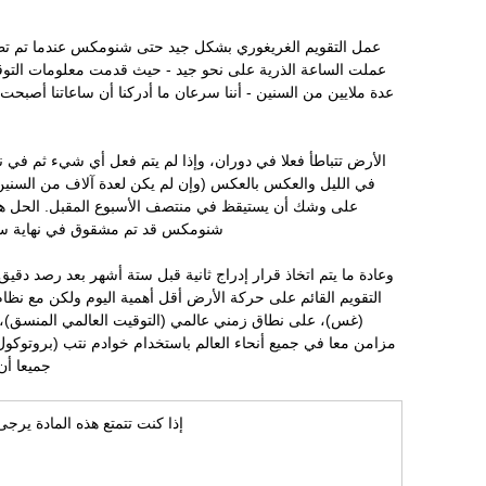
عمل التقويم الغريغوري بشكل جيد حتى شنومكس عندما تم تطوي
عملت الساعة الذرية على نحو جيد - حيث قدمت معلومات التوقي
عدة ملايين من السنين - أننا سرعان ما أدركنا أن ساعاتنا أصبحت 
الأرض تتباطأ فعلا في دوران، وإذا لم يتم فعل أي شيء ثم في 
في الليل والعكس بالعكس (وإن لم يكن لعدة آلاف من السنين)
على وشك أن يستيقظ في منتصف الأسبوع المقبل. الحل هو
شنومكس قد تم مشقوق في نهاية سن
وعادة ما يتم اتخاذ قرار إدراج ثانية قبل ستة أشهر بعد رصد دقيق
التقويم القائم على حركة الأرض أقل أهمية اليوم ولكن مع نظام 
(غس)، على نطاق زمني عالمي (التوقيت العالمي المنسق)، و
مزامن معا في جميع أنحاء العالم باستخدام خوادم نتب (بروتوكول و
جميعا أن
إذا كنت تتمتع هذه المادة يرج