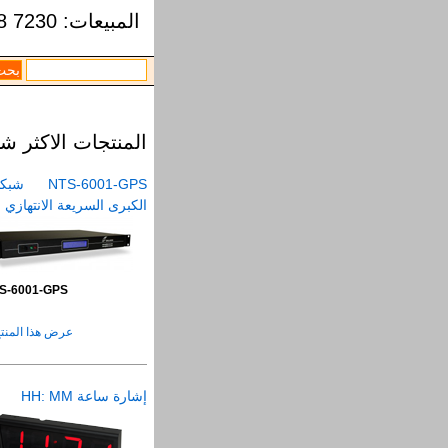
التخطي
المبيعات:
8 7230
إلى
الواجهة
الرئيسية
انتقل
إلى
المحتوى
المنتجات الاكثر ش
الرئيسي
تخطي
NTS-6001-GPS ش
إلى
الكبرى السريعة الانتهازي
المحتوى
الثانوي
S-6001-GPS
عرض هذا المنتج
إشارة ساعة HH: MM