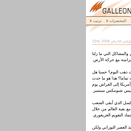
المختصرات
ترتيب
ليامز
on يناير 23rd، 2008
والمشاكل التي ما زلنا
مزامنة مع حركة الأرض.
 ذهب اليوم؟ حسنا هل
تماما؟ هذا هو ما حدث
مريكا إلى الفراش يوم
لخميس شنومكس سبتمبر.
كسل الذي أبقى الشعب
 بقية العالم من خلال
تماد التقويم الغريغوري.
 العصر التوراتي ولكن