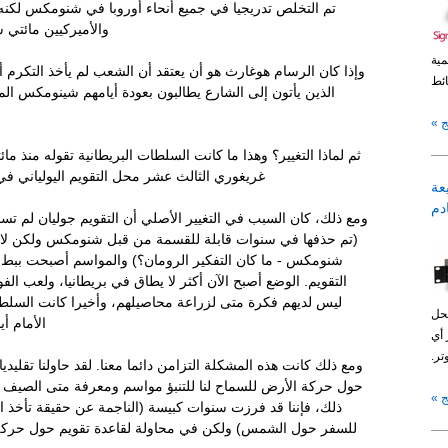
تم التخلص تدريجيا في جميع أنحاء أوروبا في شنومكس لكن
والأميركيين مائتي 
مية
وإذا كان الرسام هوغارث هو أن يعتقد أن الشعب لم يأخذ التكرم أي
ئط
الذين يأتون إلى الشارع يطالبون بعودة أيامهم شينومكس ال
 »
ثم لماذا التغيير؟ وهذا ما كانت السلطات البريطانية تقوله منذ مائ
غريغوري الثالث عشر محل التقويم اليولياني في 
عة
ع NTP خادم
ومع ذلك، كان السبب في التغيير الأصلي أن التقويم جوليان لم ت
(تم حذفها في سنوات قابلة للقسمة من قبل شنومكس ولكن لا 
شنومكس - ما كان التفكير الرومان؟) والمواسم أصبحت ببطء
التقويم. الوضع أصبح الآن أكثر لا يطاق في بريطانيا، ولعب ال
ليس لديهم فكرة متى لزراعة محاصيلهم، وأخيرا كانت السلط
حل
الأمام أ
 أي
تر.
ومع ذلك كانت هذه المشكلة التزامن دائما معنا. لقد حاولنا تقليديا 
حول حركة الأرض للسماح لنا للتنبؤ مواسم ومعرفة متى الصيف 
 »
ذلك، فإننا قد فرزت سنوات كبيسة (الناجمة عن حقيقة تأخذ 
للسفر حول الشمس) ولكن في محاولة لقاعدة تقويم حول حركة 