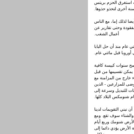
ه استغرق الحزم بريتس
سنة أخرى لتحذو حذوها.
ضا لذلك إما، مع الناس
مفقودة وحتى تقارير عن
أعمال الشغب.
تي عام منذ أن حل البابا
أوروبا قبل مائتي عام.
سمح سنوات كبيسة كافية
يمكن تقسيمها من قبل
 خارج من المزامنة مع
فوضى للمزارعين - الذين
ات للتبديل وسرعة إلى
يام شنومكس البلاد كلها.
أن نبني التقويمات لدينا
والشتاء سوف تقع. ومع
الأرض شنومك وربع أيام
الأرض يؤدي دائما إلى