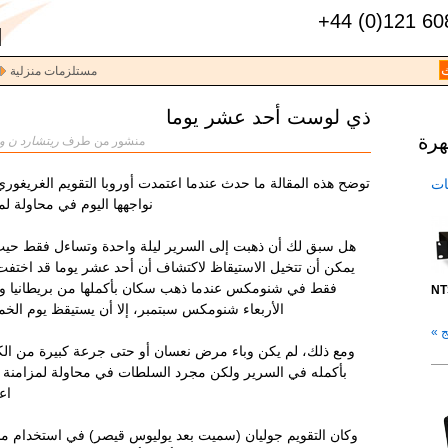
+44 (0)121 60
مستلزمات منزلية
ذي لوست أحد عشر يوما
هرة
منشور من طرف
ريتشارد ن وي
توضح هذه المقالة ما حدث عندما اعتمدت أوروبا التقويم الغريغوري 
بكات
نواجهها اليوم في محاولة ل
هل سبق لك أن ذهبت إلى السرير ليلة واحدة وتساءل فقط حيث
يمكن أن تتخيل الاستيقاظ لاكتشاف أن أحد عشر يوما قد اختفت 
فقط في شنومكس عندما ذهب سكان بأكملها من بريطانيا وأ
NT
الأربعاء شنومكس سبتمبر، إلا أن يستيقظ يوم ا
 »
ومع ذلك، لم يكن وباء مرض نعسان أو حتى جرعة كبيرة من ال
بأكمله في السرير ولكن مجرد السلطات في محاولة لمزامنة مع
اع
وكان التقويم جوليان (سميت بعد يوليوس قيصر) في استخدام منذ