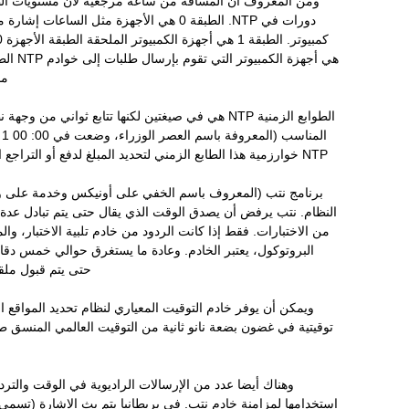
ومن المعروف أن المسافة من ساعة مرجعية لان مستويات الطب
دورات في NTP. الطبقة 0 هي الأجهزة مثل الساعا
ما 
الطوابع الزمنية NTP هي في صيغتين لكنها تتابع ثواني 
NTP خوارزمية هذا الطابع الزمني لتحديد المبلغ لدفع أو التراجع النظام أو ساعة الشبكة.
برنامج نتب (المعروف باسم الخفي على أونيكس وخدمة على وي
النظام. نتب يرفض أن يصدق الوقت الذي يقال حتى يتم تبادل عد
من الاختبارات. فقط إذا كانت الردود من خادم تلبية الاختبار، و
البروتوكول، يعتبر الخادم. وعادة ما يستغرق حوالي خمس دق
حتى يتم قبول ملق
ويمكن أن يوفر خادم التوقيت المعياري لنظام تحديد المواقع
توقيتية في غضون بضعة نانو ثانية من التوقيت العالمي المنسق طا
وهناك أيضا عدد من الإرسالات الراديوية في الوقت والترد
استخدامها لمزامنة خادم نتب. في بريطانيا يتم بث الإشارة (تسمى 