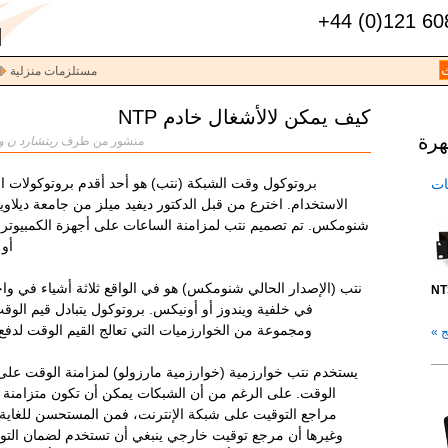
+44 (0)121 60
مستلزمات منزلية
كيف يمكن لالأشغال خادم NTP
هرة
منشور من طرف
ريتشارد ن وي
بروتوكول وقت الشبكة (نتب) هو أحد أقدم بروتوكولات الإن
بكات
الاستخدام. اخترع من قبل الدكتور ديفيد ميلز من جامعة ديلاوي
شنومكس. تم تصميم نتب لمزامنة الساعات على أجهزة الكمبيوتر و
أو 
نتب (الإصدار الحالي شنومكس) هو في الواقع ثلاثة أشياء في واح
NT
في خلفية ويندوز أو أونيكس. بروتوكول يتبادل قيم الوقت
ومجموعة من الخوارزميات التي تعالج القيم الوقت لدفع 
 »
يستخدم نتب خوارزمية (خوارزمية مارزولو) لمزامنة الوقت عل
الوقت. على الرغم من أن الشبكات يمكن أن تكون متزامنة مع
مراجع التوقيت على شبكة الإنترنت، فمن المستحسن للغاي
وغيرها أن مرجع توقيت خارجي ينبغي أن تستخدم لضمان التوث