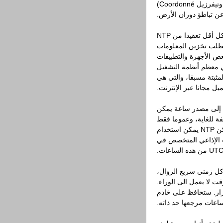
إشارة التوقيت المطلقة أوتك (التوقيت العالمي المنسق أو تمبس ونيفرزيل Coordonné)
ن تباطؤ دوران الأرض.
NTP يعمل ضمن مجموعة TCP / IP وتعتمد على UDP، وهو شكل أقل تعقيدا من NTP
 الشبكة البسيط (SNTP) التي لا تتطلب تخزين المعلومات
NTP. فهو يستخدم في بعض الأجهزة والتطبيقات
ي معظم أنظمة التشغيل
لإصدارات الأخيرة لديها NTP الكامل المثبتة مسبقا، والتي هي
ميل مجانا عبر الإنترنت.
لإشارة إلى مصدر ساعة يمكن
فة للغاية، وعموما فقط
التي يمكن العثور عليها في مختبرات الفيزياء واسعة النطاق، ولكن NTP يمكن استخدام
G) في الشبكة أو البث الإذاعي المتخصص في
ليوم كل زمني سريع الزوال،
قت لا يعمل الى الوراء.
تقرار. ستحافظ على خادم