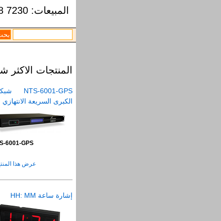
التخطي
المبيعات:
8 7230
إلى
الواجهة
الرئيسية
انتقل
إلى
المحتوى
المنتجات الاكثر ش
الرئيسي
تخطي
NTS-6001-GPS ش
إلى
الكبرى السريعة الانتهازي
المحتوى
الثانوي
S-6001-GPS
عرض هذا المنتج
إشارة ساعة HH: MM