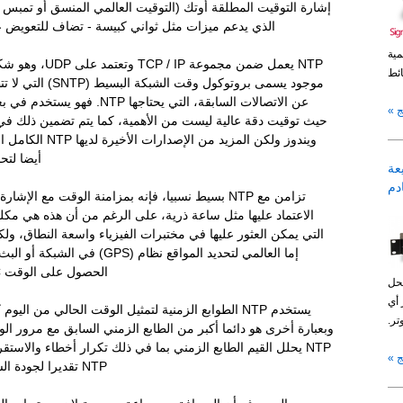
الذي يدعم ميزات مثل ثواني كبيسة - تضاف للتعويض ع
مية
ئط
موجود يسمى بروتوكول وقت
عن الاتصالات السابقة، التي يحتاجها 
 »
حيث توقيت دقة عالية ليست من الأهمية، كما يتم تضمين ذلك ف
ويندوز ولكن المزيد من ا
أيضا لتح
عة
ع NTP خادم
تزامن مع NTP بسيط نسبيا، فإنه بمزامنة الوقت مع ا
الاعتماد عليها مثل ساعة ذرية، على الرغم من أن هذه هي مكل
إما العالمي لتحديد المواقع نظام (PS
الحصول على الوقت UTC من هذه الساعات.
حل
 أي
يستخدم NTP الطوابع الزمنية لتمثيل الوقت الحالي من ا
تر.
وبعبارة أخرى هو دائما أكبر من الطابع الزمني السابق مع مرور الو
NTP يحلل القيم الطابع الزمني بما في ذلك تكرار أخطاء والاس
 »
NTP تقديرا لجودة الساعات مرجعها حد ذاته.