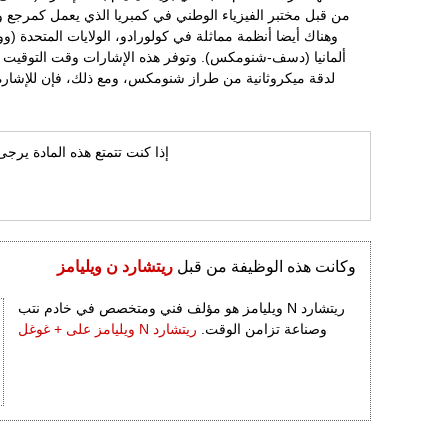
من قبل مختبر الفيزياء الوطني في كمبريا الذي يعمل كمرجع و
وهناك أيضا أنظمة مماثلة في كولورادو، الولايات المتحدة 
ألمانيا (دسف-شنومكس). وتوفر هذه الإشارات وقت التوقيت ا
لدقة ميكروثانية من طراز شنومكس، ومع ذلك، فإن للإشارة 
إذا كنت تتمتع هذه المادة يرج
وكانت هذه الوظيفة من قبل
ريتشارد ن ويليامز
ريتشارد N ويليامز هو مؤلف فني ومتخصص في خادم نتب
وصناعة تزامن الوقت.
ريتشارد N ويليامز على + غوغل