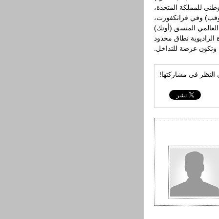
طني للمملكة المتحدة،
(ووفب) وفي فرانكفورت،
لعالمي المنسق (أوتك)
الراديوية نطاق محدود
وتكون عرضة للتداخل.
ى النظر في مشاركتها!