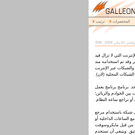
المختصرات
ترتيب
ليامز
on يناير 30th، 2008
ترنت التي لا تزال قيد
ر وقد تم استخدامه منذ
الشبكات عبر الإنترنت
الشبكات المحلية (لان).
د. برنامج برنامج يعمل
 بين الخوادم والزبائن؛
أو تراجع ساعة النظام.
ى شبكة باستخدام مرجع
 الساعات الداخلية أو
ة من قبل مايكروسوفت
يق. وينبغي أن تستخدم