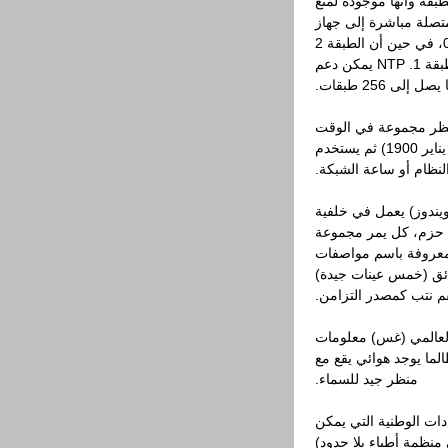
قة وأنها موجودة لمنع
ت إشارة متصلة مباشرة إلى جهاز
كمبيوتر. الطبقة 1 هي أجهزة الكمبيوتر الملحقة الطبقة الأجهزة 0، في حين أن الطبقة 2
هي أجهزة الكمبيوتر التي تقوم بإرسال طلبات إلى خوادم NTP الطبقة 1. NTP يمكن دعم
يصل إلى 256 طبقات.
من وجهة نظر مجموعة في الوقت
المناسب (المعروفة باسم العصر الوزراء، وضعت في 00: 00 1 يناير 1900) ثم يستخدم
ندوز) يعمل في خلفية
ة حزم، كل يمر مجموعة
المعروفة باسم مواصفات
ائق (خمس عينات جيدة)
م نتب كمصدر التزامن.
 العالمي (غس) معلومات
لما يوجد هوائي يقع مع
منظر جيد للسماء.
دات الوطنية التي يمكن
منظمة أطباء بلا حدود)